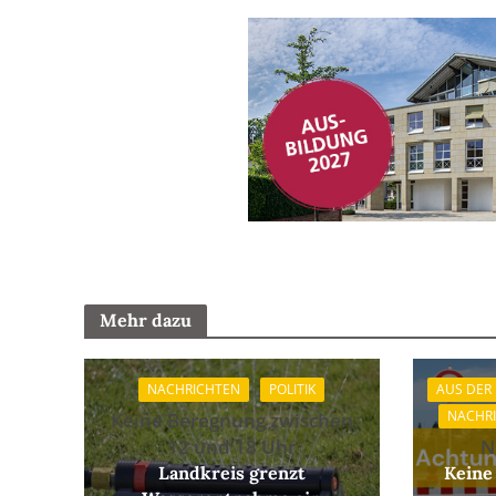
Mehr dazu
NACHRICHTEN
POLITIK
AUS DER
NACHR
Keine Beregnung zwischen
12 und 18 Uhr
N
Landkreis grenzt
Keine