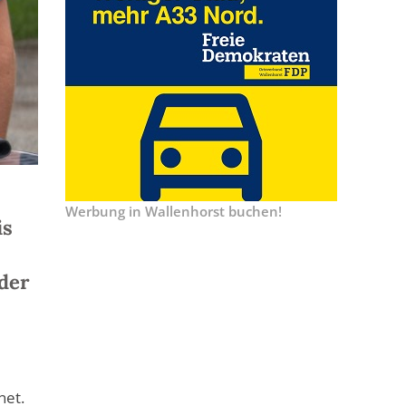
Werbung in Wallenhorst buchen!
is
der
l
net.