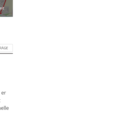
eit
TRÄGE
 er
t
elle