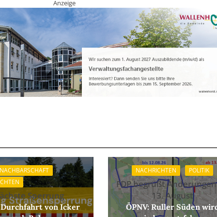
Anzeige
 NACHBARSCHAFT
NACHRICHTEN
POLITIK
ICHTEN
FDP begrüßt Änderungen
ächste Sperrung
13. August
 Durchfahrt von Icker
ÖPNV: Ruller Süden wir