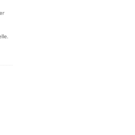
er
lle.