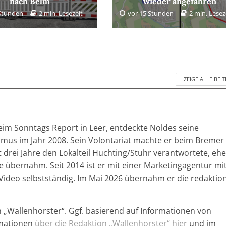
nach Belm
wieder angefahren
 Stunden
2 min. Lesezeit
vor 15 Stunden
2 min. Lesez
ZEIGE ALLE BEI
im Sonntags Report in Leer, entdeckte Noldes seine
ismus im Jahr 2008. Sein Volontariat machte er beim Bremer
drei Jahre den Lokalteil Huchting/Stuhr verantwortete, ehe
e übernahm. Seit 2014 ist er mit einer Marketingagentur mi
Video selbstständig. Im Mai 2026 übernahm er die redaktion
n „Wallenhorster“. Ggf. basierend auf Informationen von
rmationen
über die Redaktion „Wallenhorster“ hier
und im