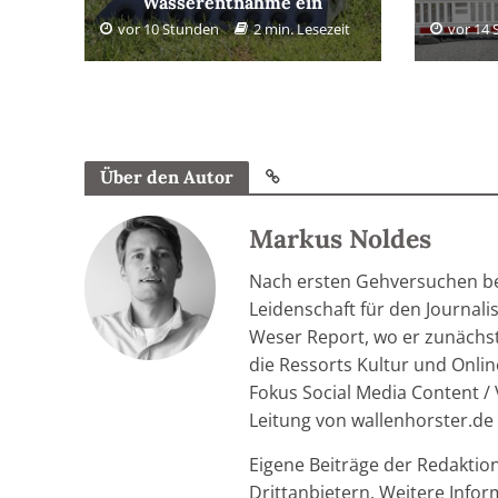
Wasserentnahme ein
vor 10 Stunden
2 min. Lesezeit
vor 14
Über den Autor
Markus Noldes
Nach ersten Gehversuchen be
Leidenschaft für den Journal
Weser Report, wo er zunächst 
die Ressorts Kultur und Onlin
Fokus Social Media Content / 
Leitung von wallenhorster.de
Eigene Beiträge der Redaktio
Drittanbietern. Weitere Info