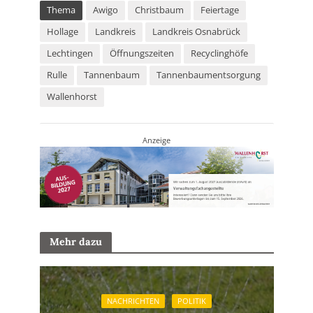
Thema
Awigo
Christbaum
Feiertage
Hollage
Landkreis
Landkreis Osnabrück
Lechtingen
Öffnungszeiten
Recyclinghöfe
Rulle
Tannenbaum
Tannenbaumentsorgung
Wallenhorst
Anzeige
Mehr dazu
NACHRICHTEN
POLITIK