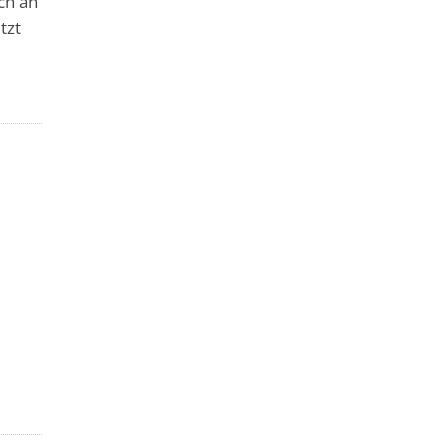
ch an
tzt