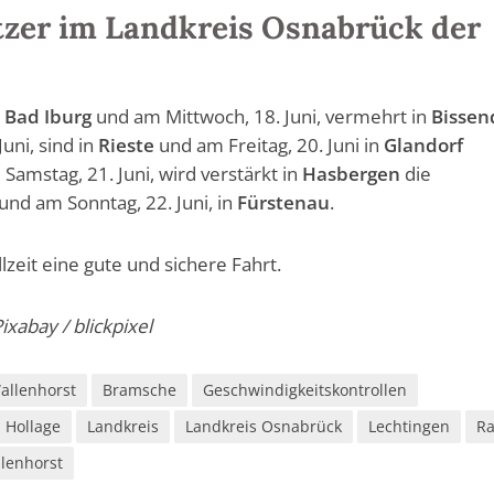
itzer im Landkreis Osnabrück der
n
Bad Iburg
und am Mittwoch, 18. Juni, vermehrt in
Bissen
Juni, sind in
Rieste
und am Freitag, 20. Juni in
Glandorf
amstag, 21. Juni, wird verstärkt in
Hasbergen
die
und am Sonntag, 22. Juni, in
Fürstenau
.
zeit eine gute und sichere Fahrt.
ixabay / blickpixel
Wallenhorst
Bramsche
Geschwindigkeitskontrollen
Hollage
Landkreis
Landkreis Osnabrück
Lechtingen
R
lenhorst