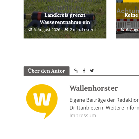
Keine Beregnung zwischen
12 und 18 Uhr
N
Landkreis grenzt
Keine
Wasserentnahme ein
6. August 2026
2 min. Lesezeit
6. Aug
Über den Autor
Wallenhorster
Eigene Beiträge der Redaktio
Drittanbietern. Weitere Info
Impressum
.