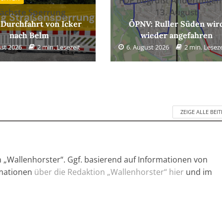
FDP begrüßt Änderungen
ächste Sperrung
13. August
 Durchfahrt von Icker
ÖPNV: Ruller Süden wir
nach Belm
wieder angefahren
ust 2026
2 min. Lesezeit
6. August 2026
2 min. Leseze
ZEIGE ALLE BEI
n „Wallenhorster“. Ggf. basierend auf Informationen von
rmationen
über die Redaktion „Wallenhorster“ hier
und im