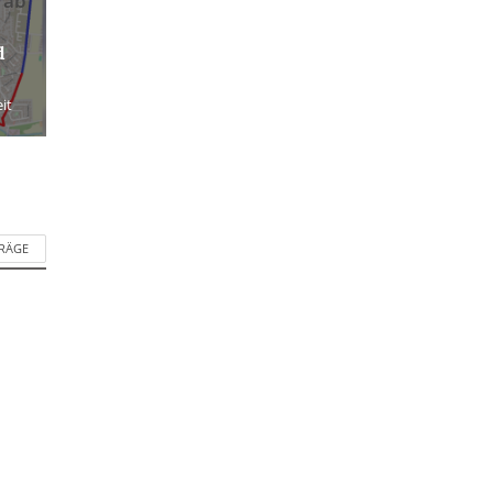
 ab
d
it
TRÄGE