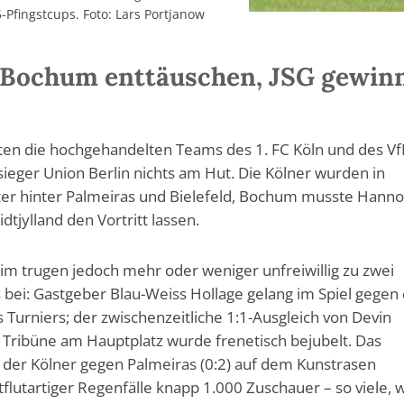
-Pfingstcups. Foto: Lars Portjanow
 Bochum enttäuschen, JSG gewin
tten die hochgehandelten Teams des 1. FC Köln und des Vf
eger Union Berlin nichts am Hut. Die Kölner wurden in
ter hinter Palmeiras und Bielefeld, Bochum musste Hann
tjylland den Vortritt lassen.
m trugen jedoch mehr oder weniger unfreiwillig zu zwei
bei: Gastgeber Blau-Weiss Hollage gelang im Spiel gegen
s Turniers; der zwischenzeitliche 1:1-Ausgleich von Devin
 Tribüne am Hauptplatz wurde frenetisch bejubelt. Das
der Kölner gegen Palmeiras (0:2) auf dem Kunstrasen
tflutartiger Regenfälle knapp 1.000 Zuschauer – so viele, 