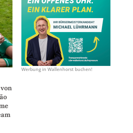
Werbung in Wallenhorst buchen!
 von
São
hme
team