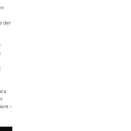
en
e der
r
e
t
ara
er
ient –