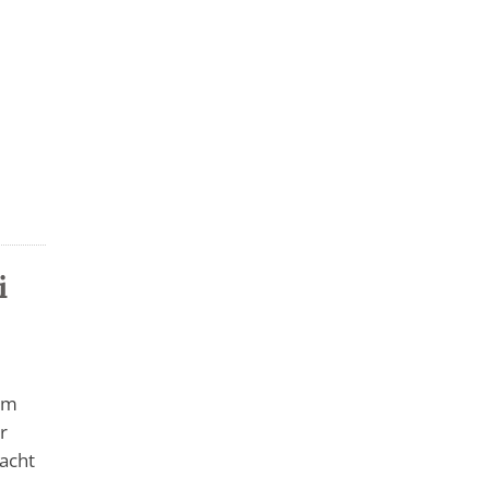
i
m
em
r
acht