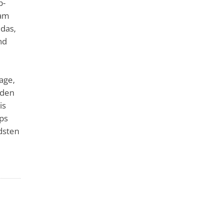
p-
 am
 das,
nd
age,
 den
is
ups
dsten