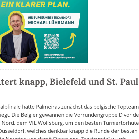
ert knapp, Bielefeld und St. Paul
lbfinale hatte Palmeiras zunächst das belgische Toptea
siegt. Die Belgier gewannen die Vorrundengruppe D vor d
a Nord, dem VfL Wolfsburg, um den besten Turniertorhüte
Düsseldorf, welches denkbar knapp die Runde der besten 
e Neunter und damit Sieger der „Trostrunde“ wurde.