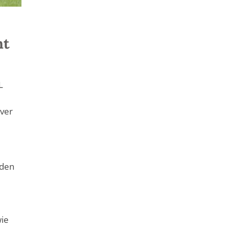
nt
L
over
 den
wie