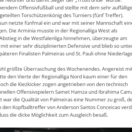
hendem Offensivfußball und stellte mit dem sehr auffällig
eteilten Torschützenkönig des Turniers (fünf Treffer).
sun netzte fünfmal ein und war mit seiner Mannschaft ein
n. Die Arminia musste in der Regionalliga West als
n Abstieg in die Westfalenliga hinnehmen, überzeugte am
it einer sehr disziplinierten Defensive und blieb so unte
äteren Finalisten Palmeiras und St. Pauli ohne Niederlag
hl größte Überraschung des Wochenendes. Angereist mi
tte den Vierte der Regionalliga Nord kaum einer für den
doch die Kiezkicker zogen angetrieben von den technisch
chnellen Offensivspielern Samet Hamza und Ibrahima Cam
ort war die Qualität von Palmeiras eine Nummer zu groß, d
ch den Kopfballtreffer von Anderson Santos Conceicao verd
luss die dicke Möglichkeit zum Ausgleich besaß.