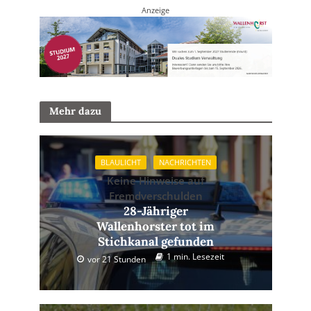
Anzeige
Mehr dazu
BLAULICHT
NACHRICHTEN
Keine Hinweise auf
Fremdverschulden
28-Jähriger
Wallenhorster tot im
Stichkanal gefunden
1 min. Lesezeit
vor 21 Stunden