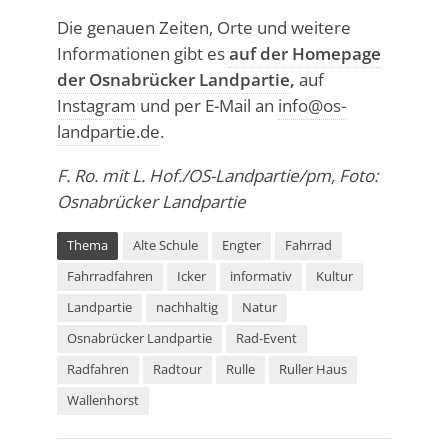
Die genauen Zeiten, Orte und weitere
Informationen gibt es
auf der Homepage
der Osnabrücker Landpartie
,
auf
Instagram
und per E-Mail an
info@os-
landpartie.de
.
F. Ro. mit L. Hof./OS-Landpartie/pm, Foto:
Osnabrücker Landpartie
Thema
Alte Schule
Engter
Fahrrad
Fahrradfahren
Icker
informativ
Kultur
Landpartie
nachhaltig
Natur
Osnabrücker Landpartie
Rad-Event
Radfahren
Radtour
Rulle
Ruller Haus
Wallenhorst