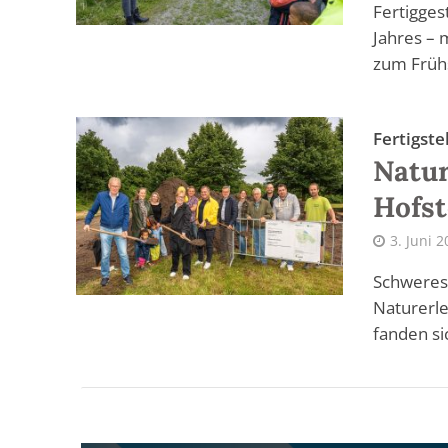
Fertigges
Jahres – 
zum Früh
Fertigste
Natur
Hofst
3. Juni 
Schweres 
Naturerle
fanden sic