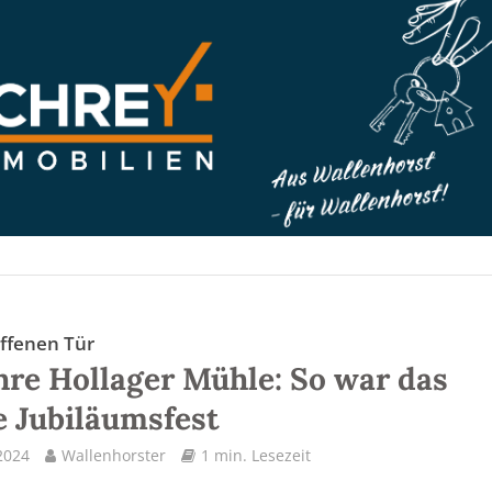
offenen Tür
hre Hollager Mühle: So war das
 Jubiläumsfest
2024
Wallenhorster
1 min. Lesezeit