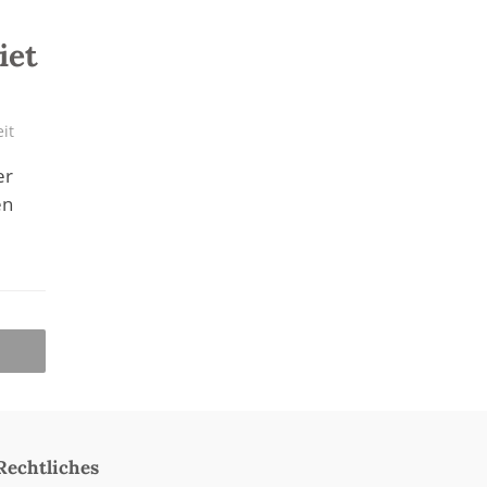
iet
it
er
en
Rechtliches