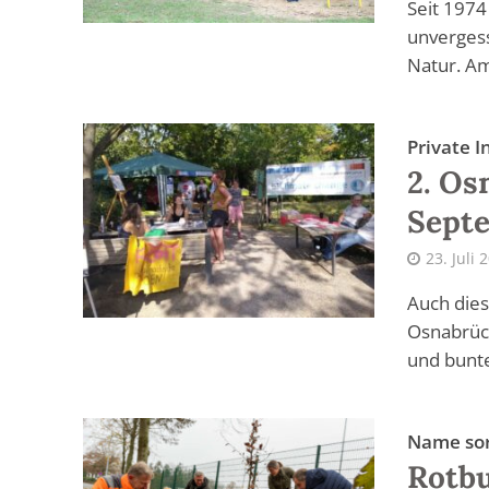
Seit 1974
unvergess
Natur. Am
Private I
2. Os
Sept
23. Juli 
Auch die
Osnabrück
und bunte
Name sor
Rotbu