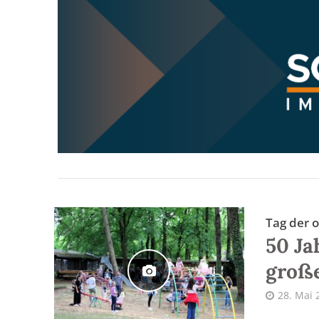
Tag der 
50 Ja
große
28. Mai 