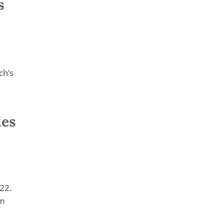
s
ch’s
des
22.
im