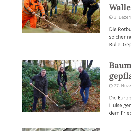
Walle
3. Deze
Die Rotbu
solcher n
Rulle. Gep
Baum 
gepfl
27. Nov
Die Europ
Hülse gen
dem Fried