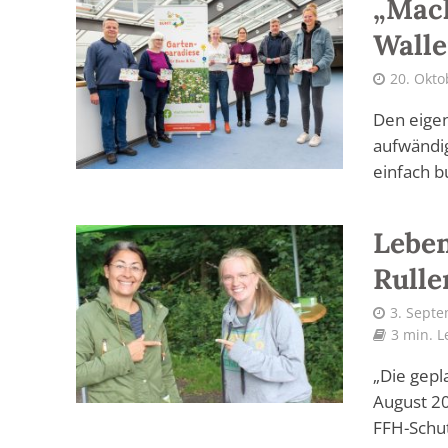
„Mach
Walle
20. Okto
Den eigen
aufwändig
einfach bu
Leben
Rulle
3. Sept
3 min. L
„Die gepl
August 2
FFH-Schut