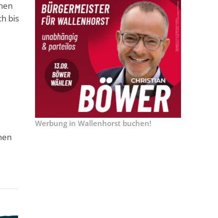
enen
h bis
Werbung in Wallenhorst buchen!
inen