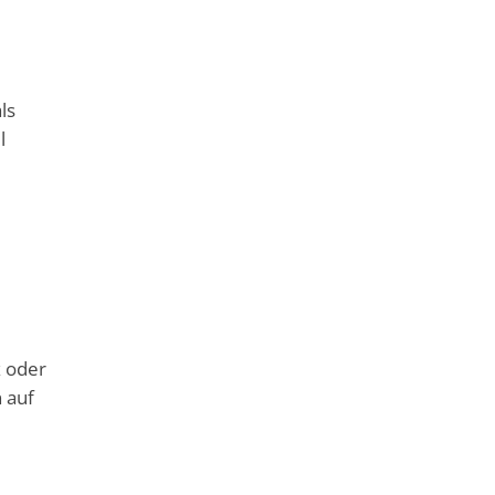
ls
l
x oder
 auf