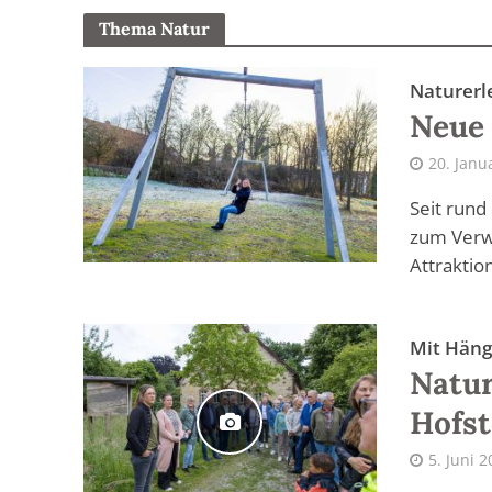
Thema Natur
Naturerl
Neue 
20. Janu
Seit rund
zum Verwe
Attraktion
Mit Hän
Natur
Hofst
5. Juni 