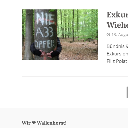
Exkur
Wiehe
13. Augu
Bündnis 9
Exkursio
Filiz Pola
Wir ❤ Wallenhorst!