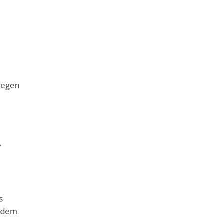
iegen
-
s
n dem