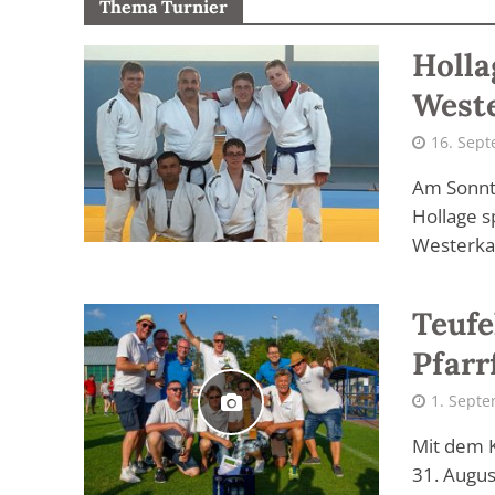
Thema Turnier
Holla
West
16. Sep
Am Sonnt
Hollage 
Westerkap
Teufe
Pfarr
1. Sept
Mit dem K
31. Augus