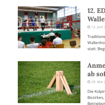
12. E
Walle
12. Juni
Tradition
Wallenho
statt. Beg
Anme
ab so
29. Mai 
Die Kolpi
Bezirkes,
Betriebsm