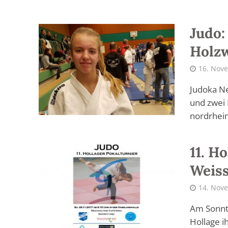
Judo:
Holz
16. Nov
Judoka Ne
und zwei
nordrhein
11. H
Weiss
14. Nov
Am Sonnta
Hollage i