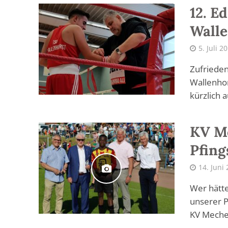
12. E
Walle
5. Juli 2
Zufrieden
Wallenhor
kürzlich 
KV Me
Pfing
14. Juni
Wer hätte
unserer 
KV Meche