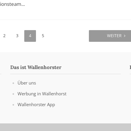
ionsteam...
2
3
4
5
WEITER
Das ist Wallenhorster
Über uns
Werbung in Wallenhorst
Wallenhorster App