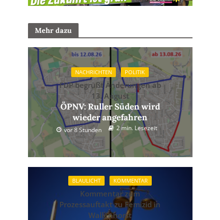
Mehr dazu
NACHRICHTEN
POLITIK
FDP begrüßt Änderungen ab
13. August
ÖPNV: Ruller Süden wird
wieder angefahren
2 min. Lesezeit
vor 8 Stunden
BLAULICHT
KOMMENTAR
Kommentar zum
Prozessauftakt zu Femizid in
Wallenhorst