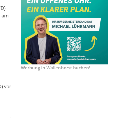
WD)
n am
Werbung in Wallenhorst buchen!
) vor