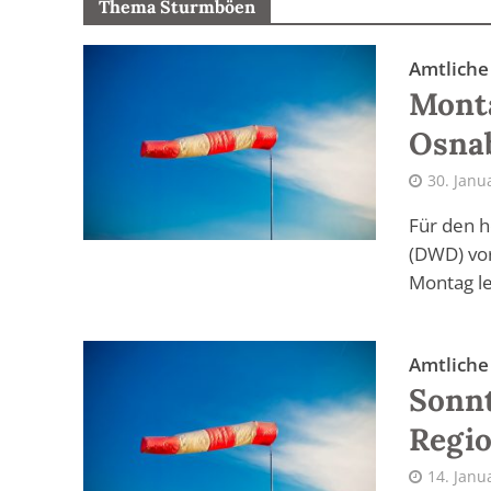
Thema Sturmböen
Amtlich
Monta
Osna
30. Janu
Für den h
(DWD) vor
Montag le
Amtlich
Sonnt
Regi
14. Janu