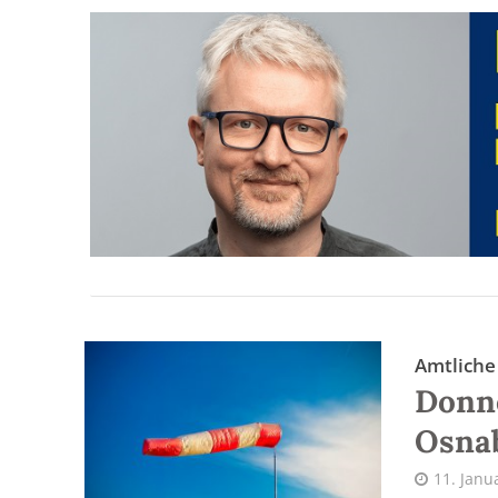
Amtlich
Donn
Osna
11. Janu