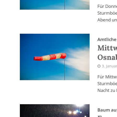
Für Donne
Sturmböen
Abend und
Amtlich
Mitt
Osna
3. Janua
Für Mittw
Sturmböen
Nacht zu 
Baum auf