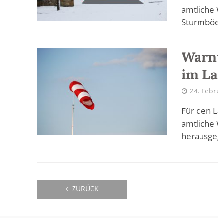
amtliche
Sturmböe
Warn
im L
24. Febr
Für den L
amtliche 
herausge
ZURÜCK