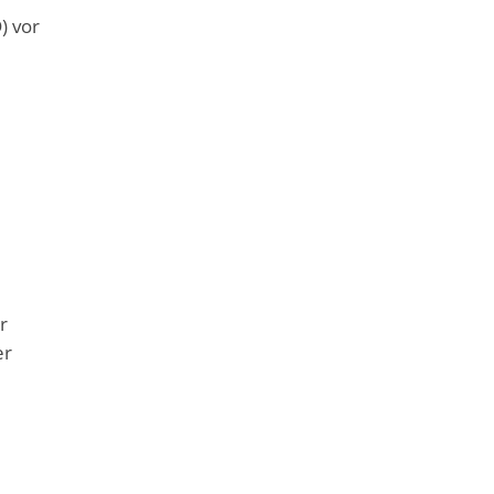
) vor
r
er