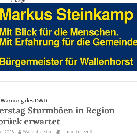
Anzeige
e Warnung des DWD
erstag Sturmböen in Region
brück erwartet
ar 2023
Wallenhorster
1 min. Lesezeit