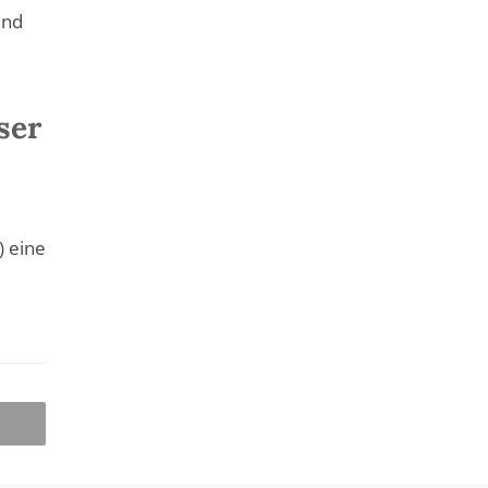
und
ser
) eine