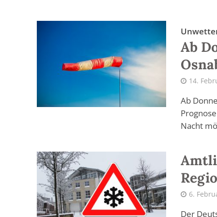
Unwette
Ab Do
Osna
14. Febr
Ab Donner
Prognose 
Nacht mö
Amtli
Regi
6. Febru
Der Deuts