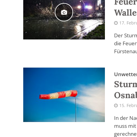
Feuer
Walle
17. Febr
Der Sturm
die Feuer
Fürstenau
Unwetter
Sturm
Osna
15. Febr
In der Na
muss mit
gerechnet