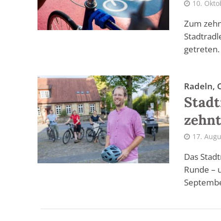
10. Okto
Zum zehnt
Stadtradl
getreten.
Radeln, 
Stadt
zehn
17. Augu
Das Stadt
Runde – u
September.