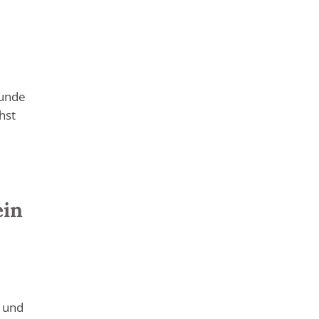
Runde
hst
ein
t und