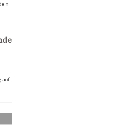
deln
nde
g auf