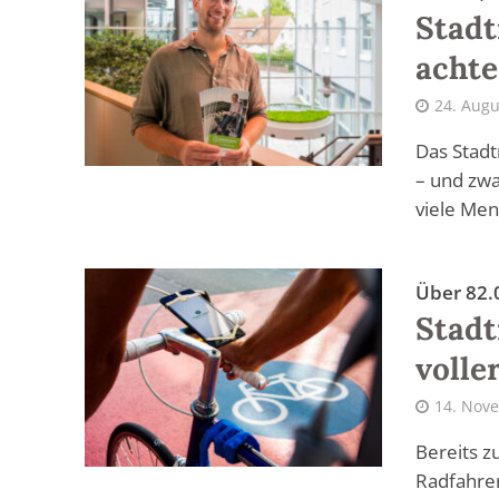
Stadt
acht
24. Augu
Das Stadt
– und zwa
viele Men
Über 82.
Stadt
volle
14. Nov
Bereits z
Radfahrer