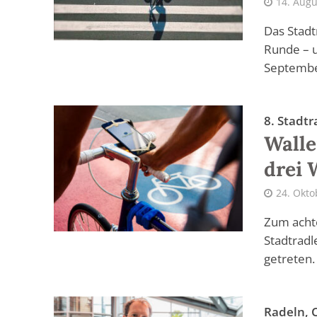
14. Augu
Das Stadt
Runde – u
September.
8. Stadtr
Walle
drei 
24. Okto
Zum acht
Stadtradl
getreten. 
Radeln, 