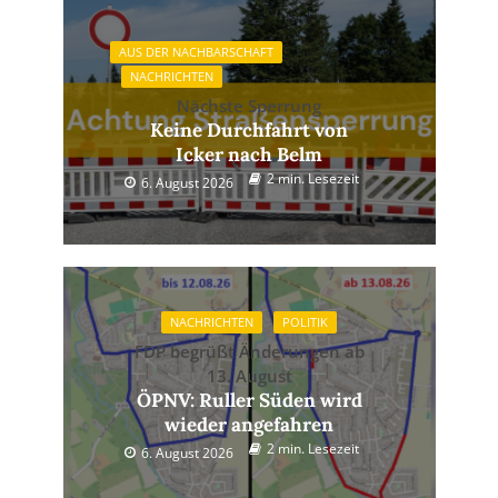
AUS DER NACHBARSCHAFT
NACHRICHTEN
Nächste Sperrung
Keine Durchfahrt von
Icker nach Belm
2 min. Lesezeit
6. August 2026
NACHRICHTEN
POLITIK
FDP begrüßt Änderungen ab
13. August
ÖPNV: Ruller Süden wird
wieder angefahren
2 min. Lesezeit
6. August 2026