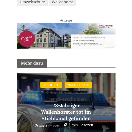
Umweltschutz
Wallenhorst
Anzeige
Mehr dazu
BLAULICHT
NACHRICHTEN
Keine Hinweise auf
Fremdverschulden
28-Jähriger
Wallenhorster tot im
Stichkanal gefunden
1 min. Lesezeit
vor 1 Stunde