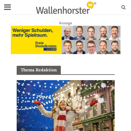
Anzeige
Thema Redaktion