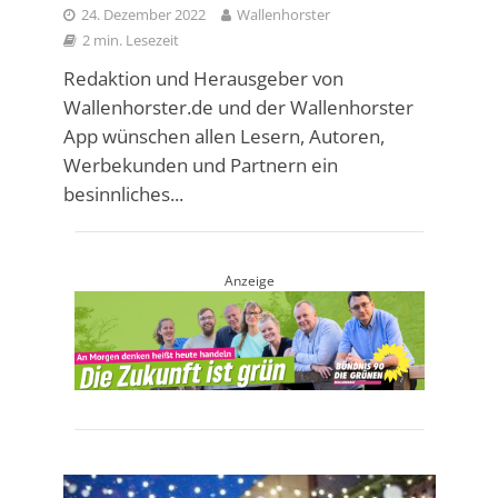
24. Dezember 2022
Wallenhorster
2 min. Lesezeit
Redaktion und Herausgeber von
Wallenhorster.de und der Wallenhorster
App wünschen allen Lesern, Autoren,
Werbekunden und Partnern ein
besinnliches...
Anzeige