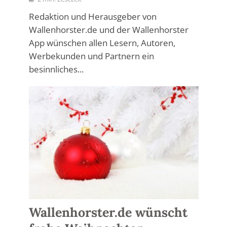
Redaktion und Herausgeber von
Wallenhorster.de und der Wallenhorster
App wünschen allen Lesern, Autoren,
Werbekunden und Partnern ein
besinnliches...
Wallenhorster.de wünscht