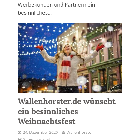
Werbekunden und Partnern ein
besinnliches...
Wallenhorster.de wünscht
ein besinnliches
Weihnachtsfest
24. Dezember 2020
Wallenhorster
2 min. Lesezeit