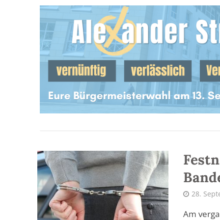
Fest
Bande
28. Sep
Am vergan