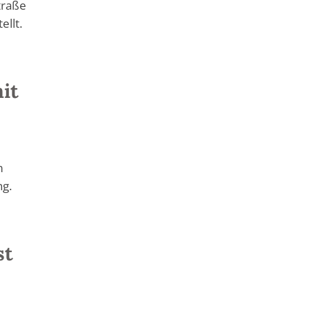
traße
ellt.
it
m
ng.
st