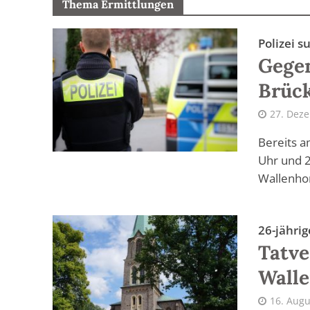
Thema Ermittlungen
Polizei 
Gegen
Brüc
27. Dez
Bereits 
Uhr und 2
Wallenhor
26-jährig
Tatve
Walle
16. Augu