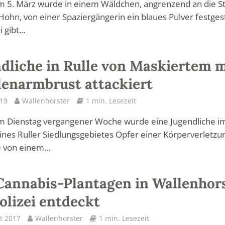
m 5. März wurde in einem Wäldchen, angrenzend an die S
ohn, von einer Spaziergängerin ein blaues Pulver festgest
 gibt...
dliche in Rulle von Maskiertem m
lenarmbrust attackiert
019
Wallenhorster
1 min. Lesezeit
am Dienstag vergangener Woche wurde eine Jugendliche i
ines Ruller Siedlungsgebietes Opfer einer Körperverletzu
 von einem...
Cannabis-Plantagen in Wallenhor
olizei entdeckt
t 2017
Wallenhorster
1 min. Lesezeit