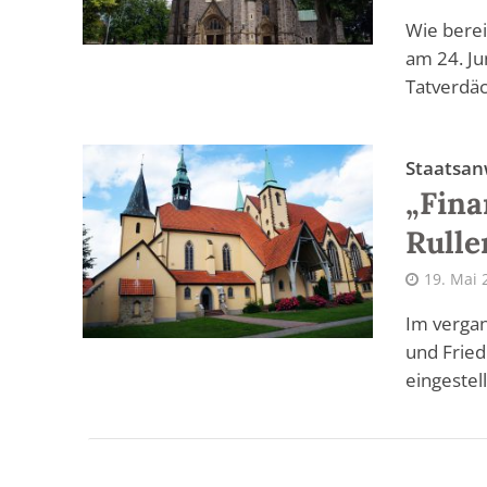
Wie berei
am 24. Ju
Tatverdäc
Staatsan
„Fina
Rulle
19. Mai 
Im vergan
und Fried
eingestellt