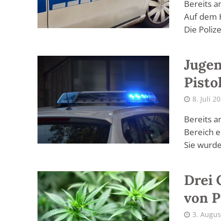
Bereits a
Auf dem H
Die Polizei
Jugen
Pisto
8. Juli 2
Bereits 
Bereich e
Sie wurde
Drei 
von P
3. Augus