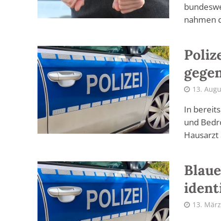
bundeswe
nahmen di
Poliz
gegen
13. Augu
In bereit
und Bedro
Hausarzt 
Blaue
identi
13. März