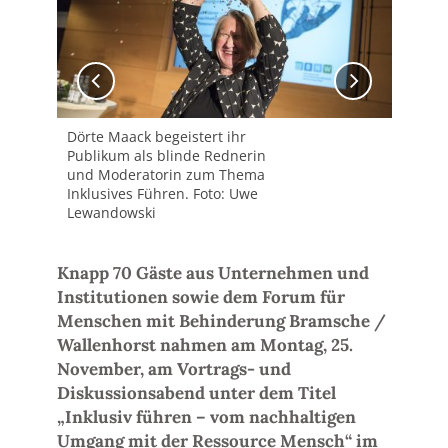
Dörte Maack begeistert ihr
Pod
Publikum als blinde Rednerin
Füh
und Moderatorin zum Thema
Han
Inklusives Führen. Foto: Uwe
Chr
Lewandowski
(vo
Gem
Knapp 70 Gäste aus Unternehmen und
Institutionen sowie dem Forum für
Menschen mit Behinderung Bramsche /
Wallenhorst nahmen am Montag, 25.
November, am Vortrags- und
Diskussionsabend unter dem Titel
„Inklusiv führen – vom nachhaltigen
Umgang mit der Ressource Mensch“ im