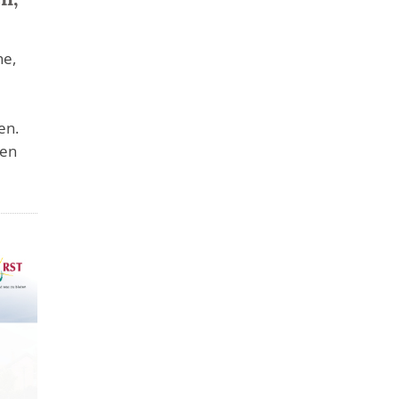
he,
en.
nen