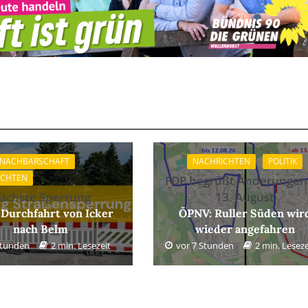
 NACHBARSCHAFT
NACHRICHTEN
POLITIK
ICHTEN
FDP begrüßt Änderungen
ächste Sperrung
13. August
 Durchfahrt von Icker
ÖPNV: Ruller Süden wir
nach Belm
wieder angefahren
Stunden
2 min. Lesezeit
vor 7 Stunden
2 min. Leseze