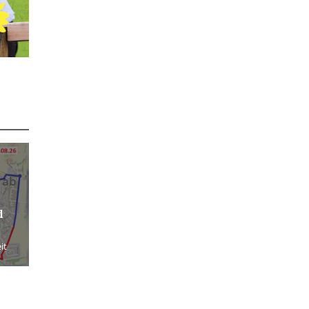
 ab
d
it