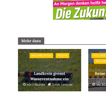
Mehr dazu
NACHRICHTEN
POLITIK
AUS DER
NACHR
Keine Beregnung zwischen
12 und 18 Uhr
N
Landkreis grenzt
Keine
Wasserentnahme ein
vor 1 Stunde
2 min. Lesezeit
vor 5 