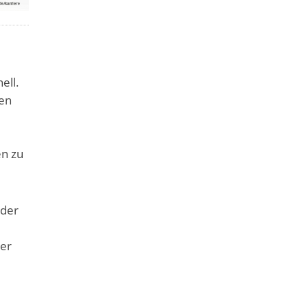
ell.
gen
en zu
 der
der