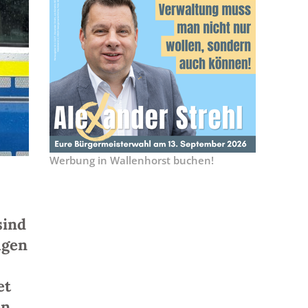
Werbung in Wallenhorst buchen!
sind
agen
et
n,