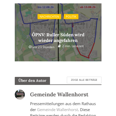
NACHRICHTEN
POLITIK
FDP begrüßt Änderungen ab
13. August
ÖPNV: Ruller Süden wird
wieder angefahren
2 min. Lesezeit
vor 23 Stunden
ZEIGE ALLE BEITRÄGE
Über den Autor
Gemeinde Wallenhorst
Pressemitteilungen aus dem Rathaus
der
Gemeinde Wallenhorst
. Diese
Beiträge werden durch die Redaktion