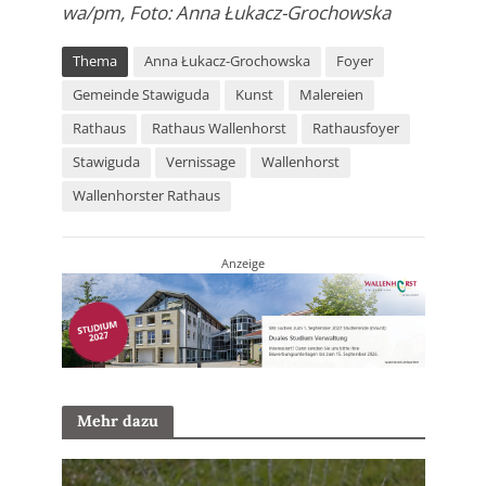
wa/pm, Foto: Anna Łukacz-Grochowska
Thema
Anna Łukacz-Grochowska
Foyer
Gemeinde Stawiguda
Kunst
Malereien
Rathaus
Rathaus Wallenhorst
Rathausfoyer
Stawiguda
Vernissage
Wallenhorst
Wallenhorster Rathaus
Anzeige
Mehr dazu