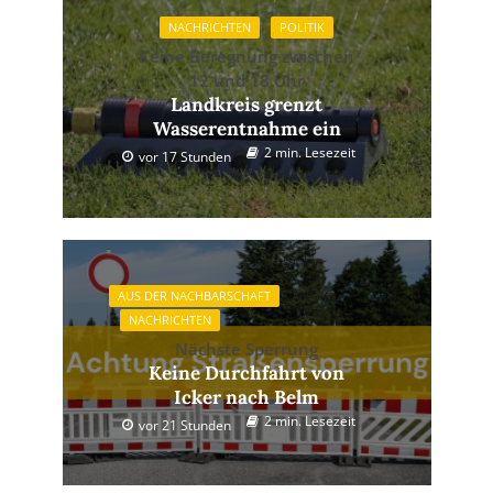
NACHRICHTEN
POLITIK
Keine Beregnung zwischen
12 und 18 Uhr
Landkreis grenzt
Wasserentnahme ein
2 min. Lesezeit
vor 17 Stunden
AUS DER NACHBARSCHAFT
NACHRICHTEN
Nächste Sperrung
Keine Durchfahrt von
Icker nach Belm
2 min. Lesezeit
vor 21 Stunden