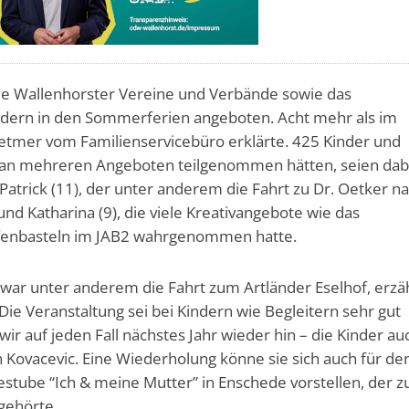
ie Wallenhorster Vereine und Verbände sowie das
dern in den Sommerferien angeboten. Acht mehr als im
Detmer vom Familienservicebüro erklärte. 425 Kinder und
ch an mehreren Angeboten teilgenommen hätten, seien dab
atrick (11), der unter anderem die Fahrt zu Dr. Oetker n
und Katharina (9), die viele Kreativangebote wie das
fenbasteln im JAB2 wahrgenommen hatte.
ar unter anderem die Fahrt zum Artländer Eselhof, erzäh
Die Veranstaltung sei bei Kindern wie Begleitern sehr gut
auf jeden Fall nächstes Jahr wieder hin – die Kinder auc
ah Kovacevic. Eine Wiederholung könne sie sich auch für de
stube “Ich & meine Mutter” in Enschede vorstellen, der 
gehörte.