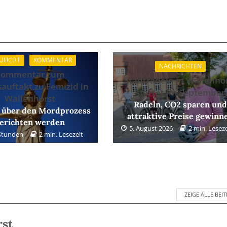
ULICHT
KOMMENTAR
NACHRICHTEN
Kommentar zum
Stadtradeln in Wallenho
sauftakt zu Femizid in
startet im September
Wallenhorst
Radeln, CO2 sparen un
 über den Mordprozess
attraktive Preise gewinn
erichten werden
5. August 2026
2 min. Leseze
 Stunden
2 min. Lesezeit
ZEIGE ALLE BEI
rst