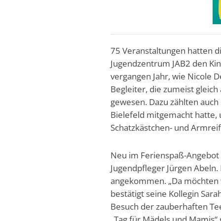
75 Veranstaltungen hatten d
Jugendzentrum JAB2 den Kin
vergangen Jahr, wie Nicole 
Begleiter, die zumeist glei
gewesen. Dazu zählten auch P
Bielefeld mitgemacht hatte, 
Schatzkästchen- und Armrei
Neu im Ferienspaß-Angebot w
Jugendpfleger Jürgen Abeln. 
angekommen. „Da möchten wir 
bestätigt seine Kollegin Sar
Besuch der zauberhaften Tee
„Tag für Mädels und Mamis“ 