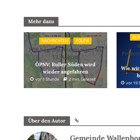
Mehr dazu
BLA
NACHRICHTEN
POLITIK
FDP begrüßt Änderungen ab
Prozes
13. August
ÖPNV: Ruller Süden wird
Wie wir
wieder angefahren
b
vor 1 Stunde
2 min. Lesezeit
vor 19
Über den Autor
Gemeinde Wallenho