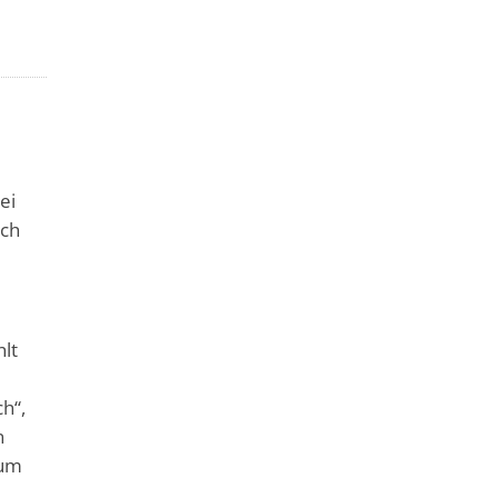
ei
ach
lt
h“,
n
zum