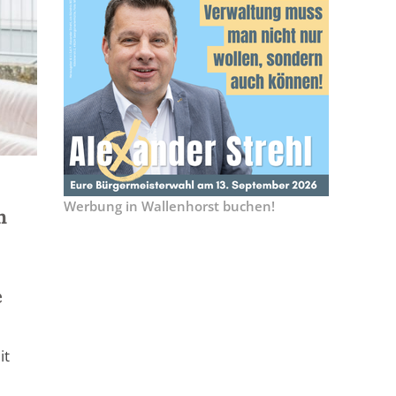
Werbung in Wallenhorst buchen!
n
e
it