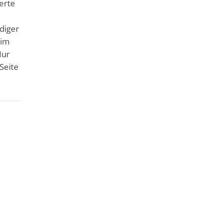
erte
n
diger
 im
Nur
Seite