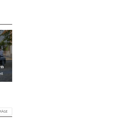
rst
d
en
it
TRÄGE