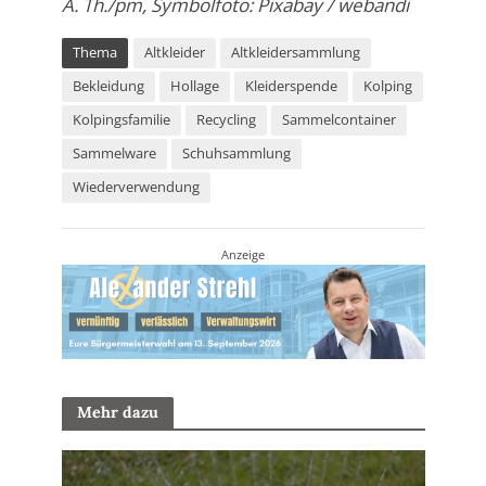
A. Th./pm, Symbolfoto: Pixabay / webandi
Thema
Altkleider
Altkleidersammlung
Bekleidung
Hollage
Kleiderspende
Kolping
Kolpingsfamilie
Recycling
Sammelcontainer
Sammelware
Schuhsammlung
Wiederverwendung
Anzeige
Mehr dazu