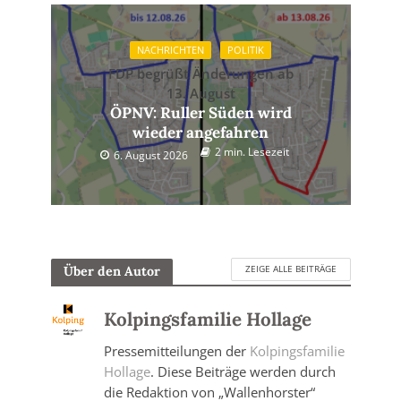
NACHRICHTEN
POLITIK
FDP begrüßt Änderungen ab
13. August
ÖPNV: Ruller Süden wird
wieder angefahren
2 min. Lesezeit
6. August 2026
ZEIGE ALLE BEITRÄGE
Über den Autor
Kolpingsfamilie Hollage
Pressemitteilungen der
Kolpingsfamilie
Hollage
. Diese Beiträge werden durch
die Redaktion von „Wallenhorster“