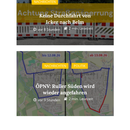
NACHRICHTEN
Nächste Sperrung
Keine Durchfahrt von
Icker nach Belm
2 min. Lesezeit
vor 8 Stunden
NACHRICHTEN
POLITIK
FDP begrüßt Änderungen ab
13. August
ÖPNV: Ruller Süden wird
wieder angefahren
2 min. Lesezeit
vor 9 Stunden