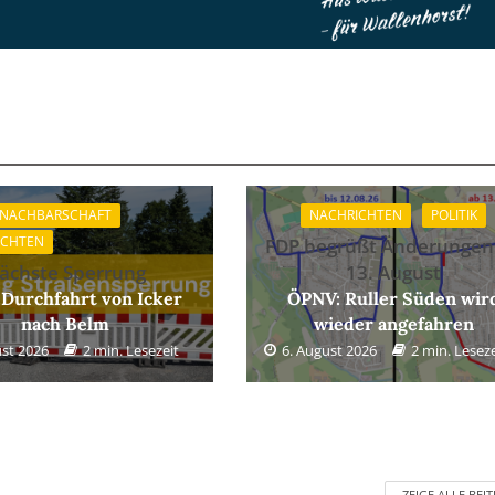
 NACHBARSCHAFT
NACHRICHTEN
POLITIK
ICHTEN
FDP begrüßt Änderungen
ächste Sperrung
13. August
 Durchfahrt von Icker
ÖPNV: Ruller Süden wir
nach Belm
wieder angefahren
ust 2026
2 min. Lesezeit
6. August 2026
2 min. Leseze
ZEIGE ALLE BEI