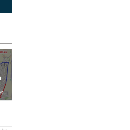
 ab
d
it
TRÄGE