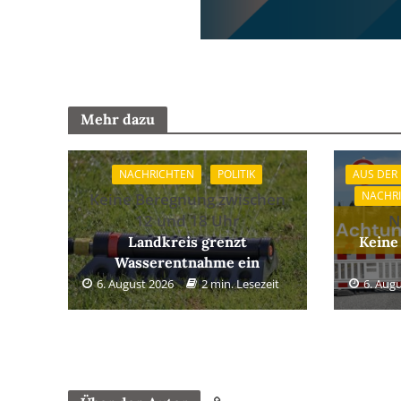
Mehr dazu
NACHRICHTEN
POLITIK
AUS DER
NACHR
Keine Beregnung zwischen
12 und 18 Uhr
N
Landkreis grenzt
Keine
Wasserentnahme ein
6. August 2026
2 min. Lesezeit
6. Aug