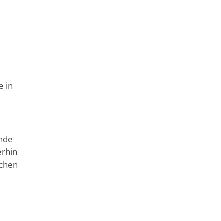
e in
inde
erhin
achen