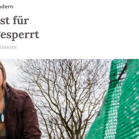
ndern
st für
esperrt
 Lesezeit