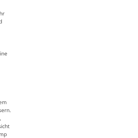
hr
d
eine
dem
sern.
,
icht
amp