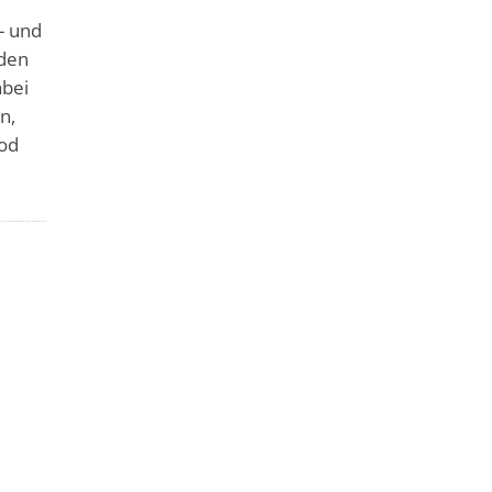
- und
 den
abei
n,
Tod