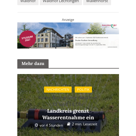
Waldhof
Waldhof Lechtingen
Wallenhorst
Anzeige
Mehr dazu
NACHRICHTEN
POLITIK
Keine Beregnung zwischen
12 und 18 Uhr
Landkreis grenzt
Wasserentnahme ein
2 min. Lesezeit
vor 4 Stunden