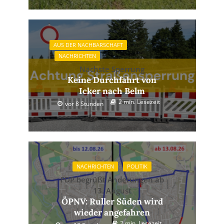
AUS DER NACHBARSCHAFT
NACHRICHTEN
Nächste Sperrung
Keine Durchfahrt von
Icker nach Belm
2 min. Lesezeit
vor 8 Stunden
NACHRICHTEN
POLITIK
FDP begrüßt Änderungen ab
13. August
ÖPNV: Ruller Süden wird
wieder angefahren
2 min. Lesezeit