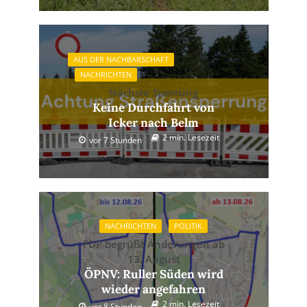
AUS DER NACHBARSCHAFT
NACHRICHTEN
Nächste Sperrung
Keine Durchfahrt von
Icker nach Belm
2 min. Lesezeit
vor 7 Stunden
NACHRICHTEN
POLITIK
FDP begrüßt Änderungen ab
13. August
ÖPNV: Ruller Süden wird
wieder angefahren
2 min. Lesezeit
vor 8 Stunden