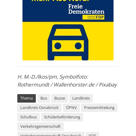
H. M.-D./lkos/pm, Symbolfoto:
Rothermundt / Wallenhorster.de / Pixabay
Thema
Bus
Busse
Landkreis
Landkreis Osnabrück
ÖPNV
Pressemitteilung
Schulbus
Schülerbeförderung
Verkehrsgemeinschaft
Verkehrsgemeinschaft Osnabrück
VOS