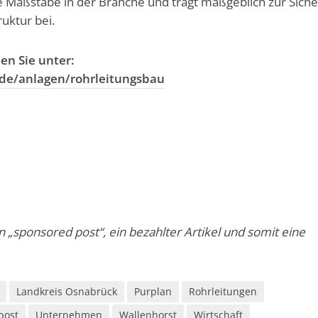
Maßstäbe in der Branche und trägt maßgeblich zur Siche
ruktur bei.
en Sie unter:
de/anlagen/rohrleitungsbau
in „sponsored post“, ein bezahlter Artikel und somit eine
Landkreis Osnabrück
Purplan
Rohrleitungen
post
Unternehmen
Wallenhorst
Wirtschaft