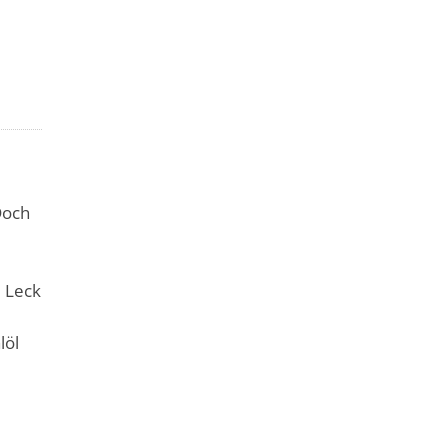
Doch
m Leck
löl