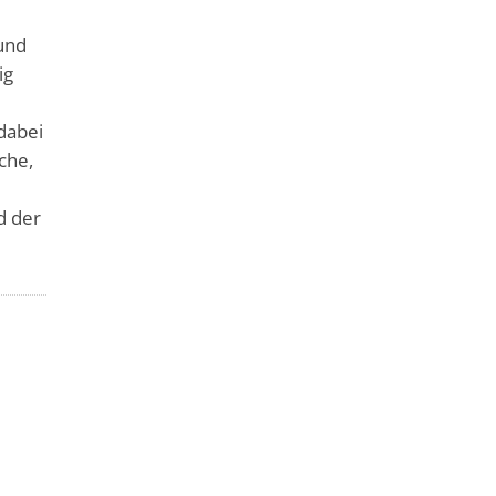
 und
ig
dabei
che,
d der