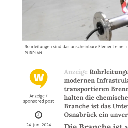
Rohrleitungen sind das unscheinbare Element einer m
PURPLAN
Rohrleitung
modernen Infrastrukt
transportieren Bren
Anzeige /
halten die chemische
sponsored post
Branche ist das Un
Osnabrück ein unver
Die Branche ist v
24. Juni 2024