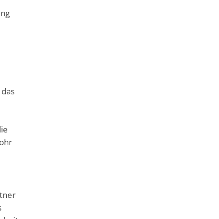
ung
 das
ie
ohr
rtner
s