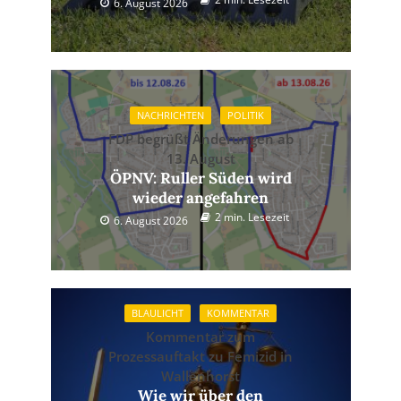
6. August 2026
NACHRICHTEN
POLITIK
FDP begrüßt Änderungen ab
13. August
ÖPNV: Ruller Süden wird
wieder angefahren
2 min. Lesezeit
6. August 2026
BLAULICHT
KOMMENTAR
Kommentar zum
Prozessauftakt zu Femizid in
Wallenhorst
Wie wir über den