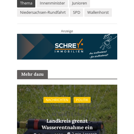
Thema
Innenminister
Junioren
Niedersachsen-Rundfahrt
SPD
Wallenhorst
Anzeige
Mehr dazu
NACHRICHTEN
POLITIK
Keine Beregnung zwischen
12 und 18 Uhr
Landkreis grenzt
Wasserentnahme ein
2 min. Lesezeit