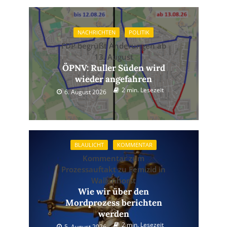
NACHRICHTEN
POLITIK
FDP begrüßt Änderungen ab
13. August
ÖPNV: Ruller Süden wird
wieder angefahren
2 min. Lesezeit
6. August 2026
BLAULICHT
KOMMENTAR
Kommentar zum
Prozessauftakt zu Femizid in
Wallenhorst
Wie wir über den
Mordprozess berichten
werden
2 min. Lesezeit
5. August 2026