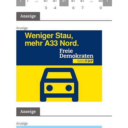
1
…
41
41
41
41
41
…
49
3
4
5
6
7
0
Anzeige
Anzeige
Anzeige
Anzeige