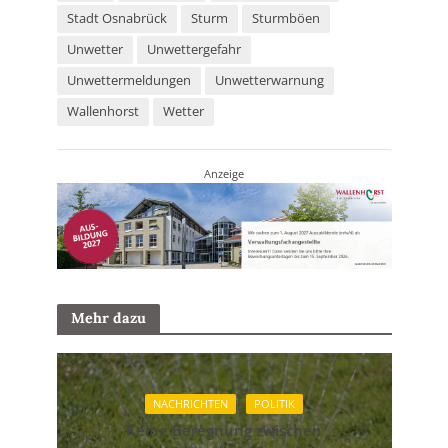
Stadt Osnabrück
Sturm
Sturmböen
Unwetter
Unwettergefahr
Unwettermeldungen
Unwetterwarnung
Wallenhorst
Wetter
Anzeige
Mehr dazu
NACHRICHTEN
POLITIK
Keine Beregnung zwischen