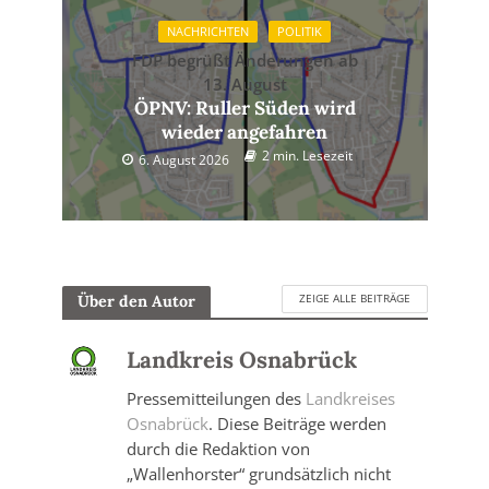
NACHRICHTEN
POLITIK
FDP begrüßt Änderungen ab
13. August
ÖPNV: Ruller Süden wird
wieder angefahren
2 min. Lesezeit
6. August 2026
ZEIGE ALLE BEITRÄGE
Über den Autor
Landkreis Osnabrück
Pressemitteilungen des
Landkreises
Osnabrück
. Diese Beiträge werden
durch die Redaktion von
„Wallenhorster“ grundsätzlich nicht