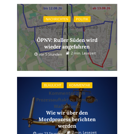
NACHRICHTEN
POLITIK
FDP begrüßt Änderungen ab
13. August
ÖPNV: Ruller Süden wird
wieder angefahren
2 min. Lesezeit
vor 5 Stunden
BLAULICHT
KOMMENTAR
Kommentar zum
Prozessauftakt zu Femizid in
Wallenhorst
Wie wir über den
Mordprozess berichten
werden
2 min. Lesezeit
vor 23 Stunden