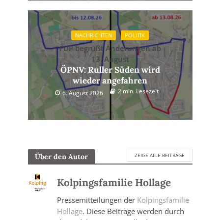
NACHRICHTEN
POLITIK
FDP begrüßt Änderungen ab
13. August
ÖPNV: Ruller Süden wird
wieder angefahren
2 min. Lesezeit
6. August 2026
ZEIGE ALLE BEITRÄGE
Über den Autor
Kolpingsfamilie Hollage
Pressemitteilungen der
Kolpingsfamilie
Hollage
. Diese Beiträge werden durch