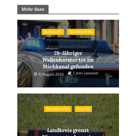
Mehr dazu
BLAULICHT
NACHRICHTEN
Keine Hinweise auf
Fremdverschulden
28-Jähriger
Wallenhorster tot im
Stichkanal gefunden
1 min. Lesezeit
9. August 2026
NACHRICHTEN
POLITIK
Keine Beregnung zwischen
12 und 18 Uhr
Landkreis grenzt