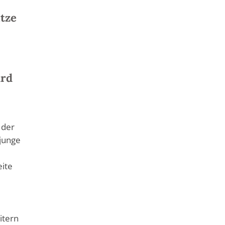
tze
e
ird
 der
 junge
eite
itern