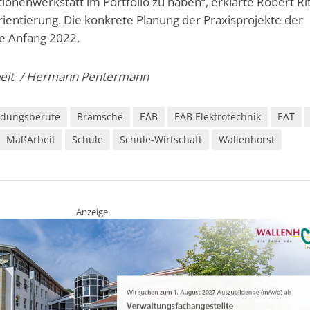
ionenwerkstatt im Portfolio zu haben“, erklärte Robert Rit
rientierung. Die konkrete Planung der Praxisprojekte der
e Anfang 2022.
rbeit / Hermann Pentermann
ldungsberufe
Bramsche
EAB
EAB Elektrotechnik
EAT
MaßArbeit
Schule
Schule-Wirtschaft
Wallenhorst
Anzeige