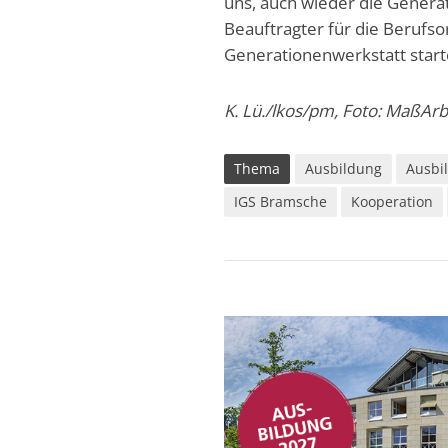
uns, auch wieder die Generat
Beauftragter für die Berufso
Generationenwerkstatt start
K. Lü./lkos/pm, Foto: MaßA
Thema
Ausbildung
Ausbi
IGS Bramsche
Kooperation