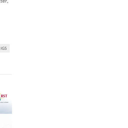
ter,
IGS