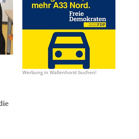
Werbung in Wallenhorst buchen!
die