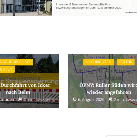
 NACHBARSCHAFT
NACHRICHTEN
POLITIK
ICHTEN
FDP begrüßt Änderungen
ächste Sperrung
13. August
 Durchfahrt von Icker
ÖPNV: Ruller Süden wir
nach Belm
wieder angefahren
 Stunden
2 min. Lesezeit
6. August 2026
2 min. Leseze