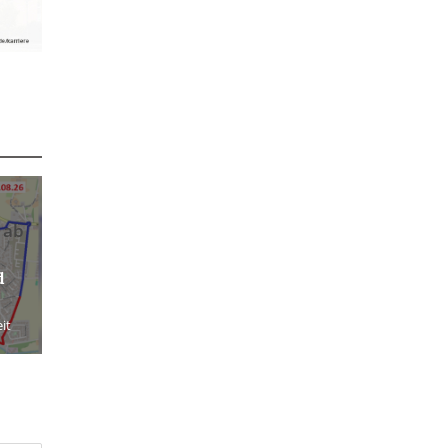
 ab
d
it