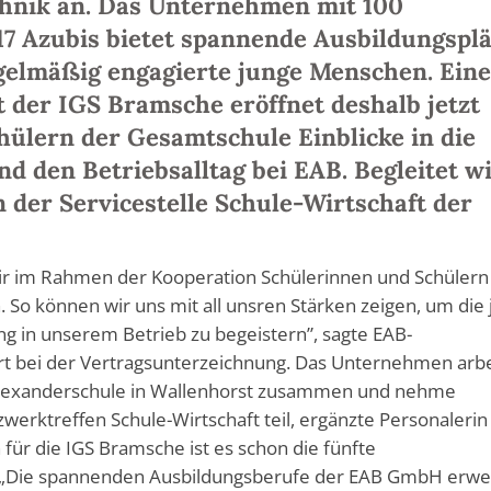
hnik an. Das Unternehmen mit 100
17 Azubis bietet spannende Ausbildungsplä
egelmäßig engagierte junge Menschen. Ein
 der IGS Bramsche eröffnet deshalb jetzt
ülern der Gesamtschule Einblicke in die
d den Betriebsalltag bei EAB. Begleitet w
n der Servicestelle Schule-Wirtschaft der
wir im Rahmen der Kooperation Schülerinnen und Schülern
 So können wir uns mit all unsren Stärken zeigen, um die
ng in unserem Betrieb zu begeistern”, sagte EAB-
rt bei der Vertragsunterzeichnung. Das Unternehmen arb
r Alexanderschule in Wallenhorst zusammen und nehme
erktreffen Schule-Wirtschaft teil, ergänzte Personalerin
ür die IGS Bramsche ist es schon die fünfte
„Die spannenden Ausbildungsberufe der EAB GmbH erwe