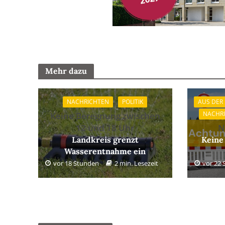
Mehr dazu
NACHRICHTEN
POLITIK
AUS DER
NACHR
Keine Beregnung zwischen
12 und 18 Uhr
N
Landkreis grenzt
Keine
Wasserentnahme ein
vor 18 Stunden
2 min. Lesezeit
vor 22