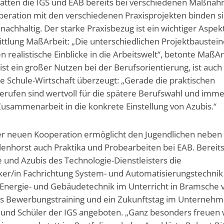
hatten die IGS und EAB bereits bei verschiedenen Maßna
peration mit den verschiedenen Praxisprojekten binden s
 nachhaltig. Der starke Praxisbezug ist ein wichtiger Aspek
tlung MaßArbeit: „Die unterschiedlichen Projektbaustei
 realistische Einblicke in die Arbeitswelt“, betonte MaßAr
ist ein großer Nutzen bei der Berufsorientierung, ist auch 
lle Schule-Wirtschaft überzeugt: „Gerade die praktischen
erufen sind wertvoll für die spätere Berufswahl und imm
usammenarbeit in die konkrete Einstellung von Azubis.“
 der neuen Kooperation ermöglicht den Jugendlichen neben
enhorst auch Praktika und Probearbeiten bei EAB. Bereit
e und Azubis des Technologie-Dienstleisters die
ker/in Fachrichtung System- und Automatisierungstechnik
 Energie- und Gebäudetechnik im Unterricht in Bramsche v
les Bewerbungstraining und ein Zukunftstag im Unterneh
 und Schüler der IGS angeboten. „Ganz besonders freuen 