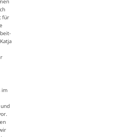
hmen
ich
t für
ne
beit-
Katja
er
s im
 und
or.
men
wir