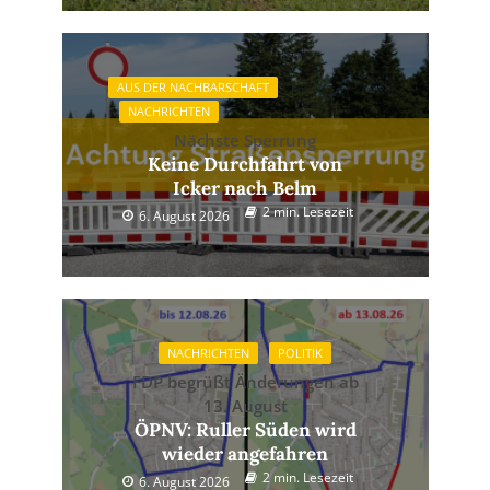
AUS DER NACHBARSCHAFT
NACHRICHTEN
Nächste Sperrung
Keine Durchfahrt von
Icker nach Belm
2 min. Lesezeit
6. August 2026
NACHRICHTEN
POLITIK
FDP begrüßt Änderungen ab
13. August
ÖPNV: Ruller Süden wird
wieder angefahren
2 min. Lesezeit
6. August 2026