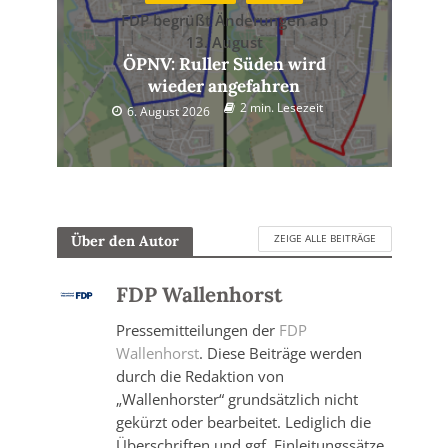
FDP begrüßt Änderungen ab
13. August
ÖPNV: Ruller Süden wird
wieder angefahren
2 min. Lesezeit
6. August 2026
ZEIGE ALLE BEITRÄGE
Über den Autor
FDP Wallenhorst
Pressemitteilungen der
FDP
Wallenhorst
. Diese Beiträge werden
durch die Redaktion von
„Wallenhorster“ grundsätzlich nicht
gekürzt oder bearbeitet. Lediglich die
Überschriften und ggf. Einleitungssätze