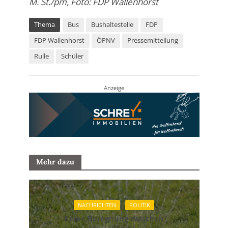
M. St./pm, Foto: FDP Wallenhorst
Thema
Bus
Bushaltestelle
FDP
FDP Wallenhorst
ÖPNV
Pressemitteilung
Rulle
Schüler
Anzeige
Mehr dazu
NACHRICHTEN
POLITIK
Keine Beregnung zwischen