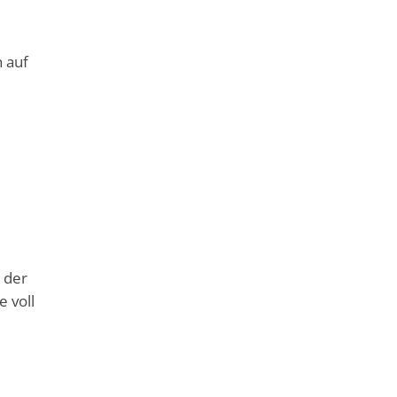
r
 auf
 der
 voll