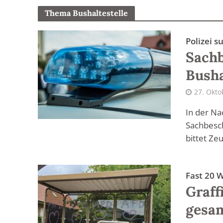
Thema Bushaltestelle
Polizei 
Sachb
Busha
27. Okto
In der Na
Sachbesch
bittet Ze
Fast 20 
Graff
gesa