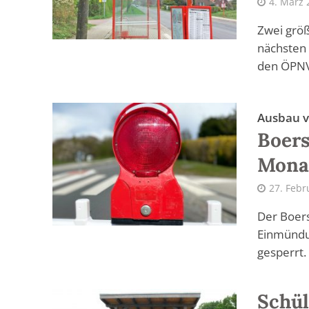
4. März 
Zwei größ
nächsten 
den ÖPNV
Ausbau v
Boers
Monat
27. Febr
Der Boers
Einmündu
gesperrt. 
Schül