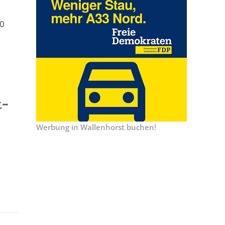
20
t-
Werbung in Wallenhorst buchen!