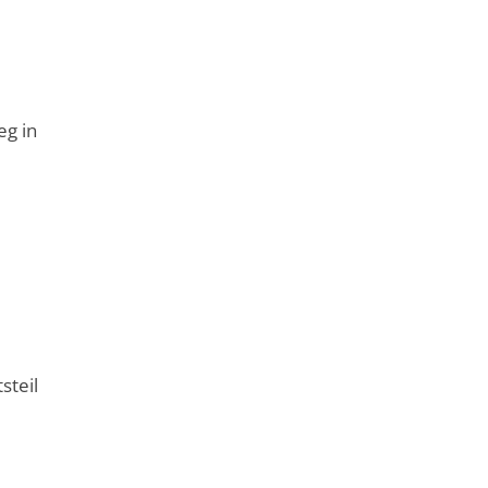
eg in
steil