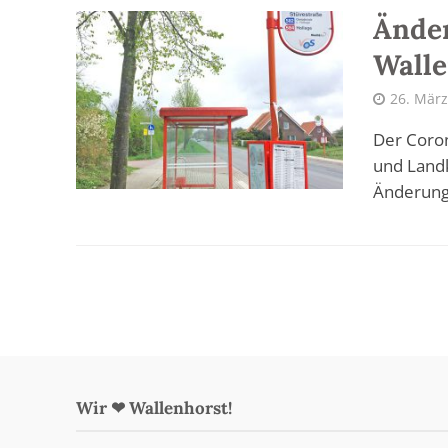
Änder
Walle
26. März
Der Coron
und Landk
Änderunge
Wir ❤ Wallenhorst!