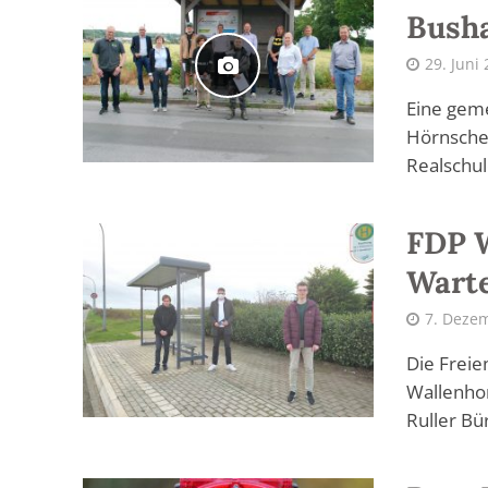
Busha
29. Juni
Eine gem
Hörnsche
Realschul
FDP W
Warte
7. Deze
Die Frei
Wallenhor
Ruller Bü