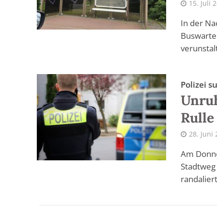
15. Juli 
In der Nac
Buswarte
verunstalt
Polizei 
Unruh
Rulle
28. Juni
Am Donne
Stadtweg 
randaliert