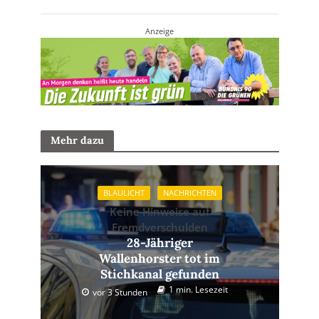
Anzeige
Mehr dazu
BLAULICHT
NACHRICHTEN
Keine Hinweise auf
Fremdverschulden
28-Jähriger
Wallenhorster tot im
Stichkanal gefunden
1 min. Lesezeit
vor 3 Stunden