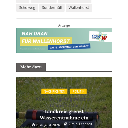
Schulweg
Sondermüll
Wallenhorst
Anzeige
Mehr dazu
NACHRICHTEN
POLITIK
Keine Beregnung zwischen
12 und 18 Uhr
Landkreis grenzt
Wasserentnahme ein
2 min. Lesezeit
6. August 2026