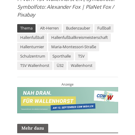
Symbolfoto: Alexander Fox | PlaNet Fox /
Pixabay
Thema
Alt-Herren
Budenzauber
Fußball
Hallenfußball
Hallenfußballkreismeisterschaft
Hallenturnier
Maria-Montessori-Straße
Schulzentrum
Sporthalle
TSV
TSV Wallenhorst
Ü32
Wallenhorst
Anzeige
Mehr dazu