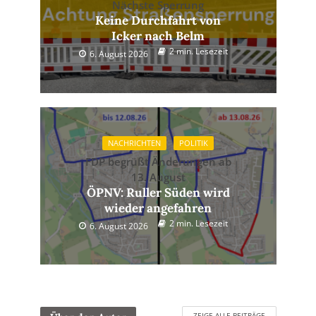
Nächste Sperrung
Keine Durchfahrt von
Icker nach Belm
2 min. Lesezeit
6. August 2026
NACHRICHTEN
POLITIK
FDP begrüßt Änderungen ab
13. August
ÖPNV: Ruller Süden wird
wieder angefahren
2 min. Lesezeit
6. August 2026
ZEIGE ALLE BEITRÄGE