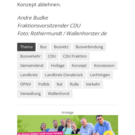
Konzept ablehnen.
Andre Budke
Fraktionsvorsitzender CDU
Foto: Rothermundt / Wallenhorster.de
Thema
Bus
Busnetz
Busverbindung
Busverkehr
CDU
CDU Fraktion
Gemeinderat
Hollage
Konzept
Konzession
Landkreis
Landkreis Osnabrück
Lechtingen
ÖPNV
Politik
Rat
Rulle
Verkehr
Verwaltung
Wallenhorst
Anzeige