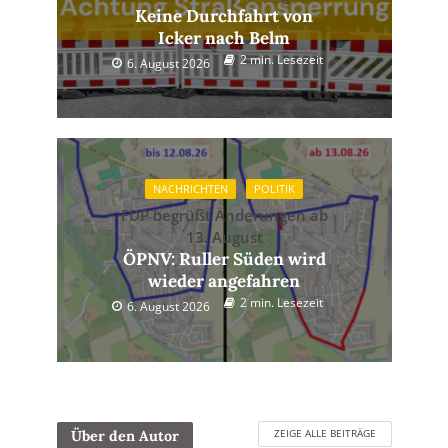
Keine Durchfahrt von
Icker nach Belm
2 min. Lesezeit
6. August 2026
NACHRICHTEN
POLITIK
FDP begrüßt Änderungen ab
13. August
ÖPNV: Ruller Süden wird
wieder angefahren
2 min. Lesezeit
6. August 2026
ZEIGE ALLE BEITRÄGE
Über den Autor