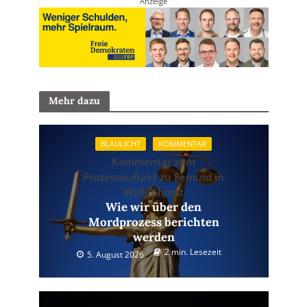
Anzeige
Mehr dazu
BLAULICHT
KOMMENTAR
Kommentar zum
Prozessauftakt zu Femizid in
Wallenhorst
Wie wir über den
Mordprozess berichten
werden
2 min. Lesezeit
5. August 2026