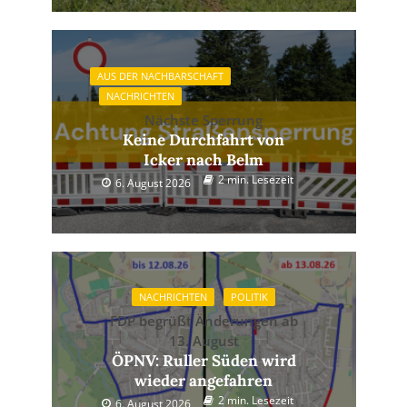
AUS DER NACHBARSCHAFT
NACHRICHTEN
Nächste Sperrung
Keine Durchfahrt von
Icker nach Belm
2 min. Lesezeit
6. August 2026
NACHRICHTEN
POLITIK
FDP begrüßt Änderungen ab
13. August
ÖPNV: Ruller Süden wird
wieder angefahren
2 min. Lesezeit
6. August 2026