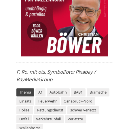
F. Ro. mit
ots
, Symbolfoto: Pixabay /
RayMediaGroup
Thema
A1
Autobahn
BAB1
Bramsche
Einsatz
Feuerwehr
Osnabrück-Nord
Polizei
Rettungsdienst
schwer verletzt
Unfall
Verkehrsunfall
Verletzte
Wallenhorst