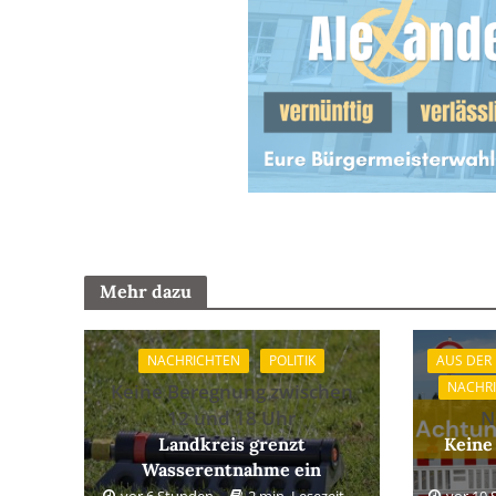
Mehr dazu
NACHRICHTEN
POLITIK
AUS DER
NACHR
Keine Beregnung zwischen
12 und 18 Uhr
N
Landkreis grenzt
Keine
Wasserentnahme ein
vor 6 Stunden
2 min. Lesezeit
vor 10