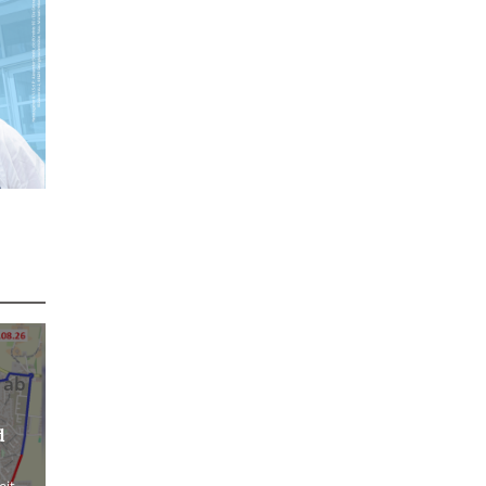
 ab
d
eit