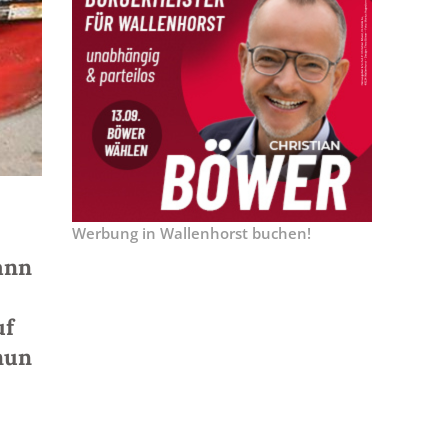
Werbung in Wallenhorst buchen!
ann
uf
nun