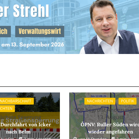
 NACHBARSCHAFT
NACHRICHTEN
POLITIK
ICHTEN
FDP begrüßt Änderungen
ächste Sperrung
13. August
 Durchfahrt von Icker
ÖPNV: Ruller Süden wir
nach Belm
wieder angefahren
 Stunden
2 min. Lesezeit
vor 11 Stunden
2 min. Lesez