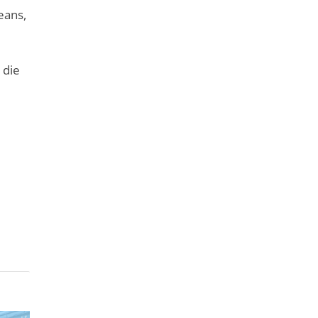
eans,
 die
e