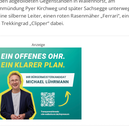
den abgebildeten Gegenständen in Wallenhorst, am
Einmündung Pyer Kirchweg und später Sachsegge unterwe
ne silberne Leiter, einen roten Rasenmäher „Ferrari“, ein
Trekkingrad „Clipper“ dabei.
Anzeige