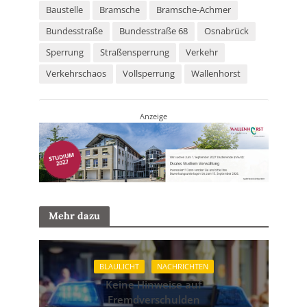
Baustelle
Bramsche
Bramsche-Achmer
Bundesstraße
Bundesstraße 68
Osnabrück
Sperrung
Straßensperrung
Verkehr
Verkehrschaos
Vollsperrung
Wallenhorst
Anzeige
Mehr dazu
BLAULICHT
NACHRICHTEN
Keine Hinweise auf
Fremdverschulden