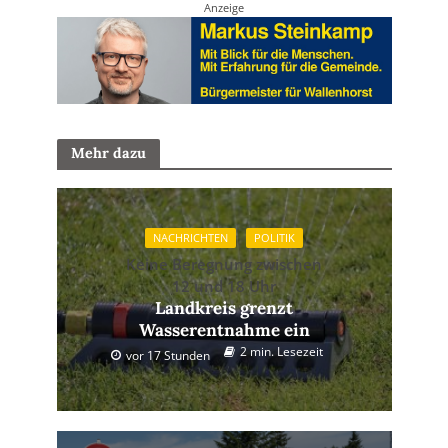
Anzeige
Mehr dazu
NACHRICHTEN
POLITIK
Keine Beregnung zwischen
12 und 18 Uhr
Landkreis grenzt
Wasserentnahme ein
2 min. Lesezeit
vor 17 Stunden