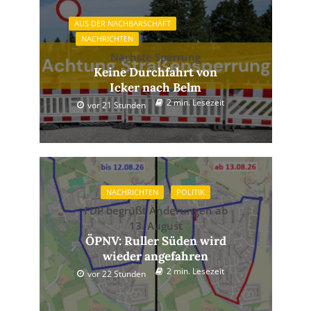
AUS DER NACHBARSCHAFT
NACHRICHTEN
Nächste Sperrung
Keine Durchfahrt von
Icker nach Belm
2 min. Lesezeit
vor 21 Stunden
NACHRICHTEN
POLITIK
FDP begrüßt Änderungen ab
13. August
ÖPNV: Ruller Süden wird
wieder angefahren
2 min. Lesezeit
vor 22 Stunden