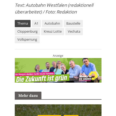
Text: Autobahn Westfalen (redaktionell
überarbeitet) / Foto: Redaktion
Thema
A1
Autobahn
Baustelle
Cloppenburg
Kreuz Lotte
Vechata
Vollsperrung
Anzeige
Mehr dazu