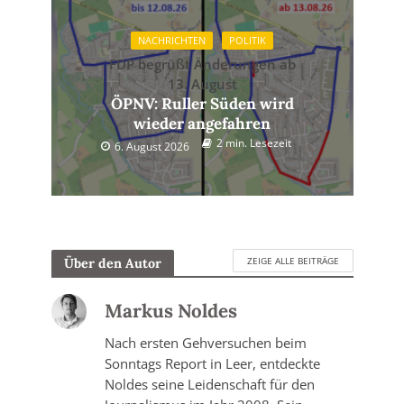
NACHRICHTEN
POLITIK
FDP begrüßt Änderungen ab
13. August
ÖPNV: Ruller Süden wird
wieder angefahren
2 min. Lesezeit
6. August 2026
ZEIGE ALLE BEITRÄGE
Über den Autor
Markus Noldes
Nach ersten Gehversuchen beim
Sonntags Report in Leer, entdeckte
Noldes seine Leidenschaft für den