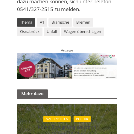
dazu machen können, sich unter Telefon
0541/327-2515 zu melden.
Thema
A1
Bramsche
Bremen
Osnabrück
Unfall
Wagen überschlagen
Anzeige
Mehr dazu
NACHRICHTEN
POLITIK
Keine Beregnung zwischen
12 und 18 Uhr