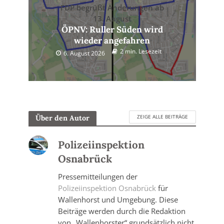
FDP begrüßt Änderungen ab
13. August
ÖPNV: Ruller Süden wird
wieder angefahren
2 min. Lesezeit
6. August 2026
ZEIGE ALLE BEITRÄGE
Über den Autor
Polizeiinspektion
Osnabrück
Pressemitteilungen der
Polizeiinspektion Osnabrück
für
Wallenhorst und Umgebung. Diese
Beiträge werden durch die Redaktion
von „Wallenhorster“ grundsätzlich nicht