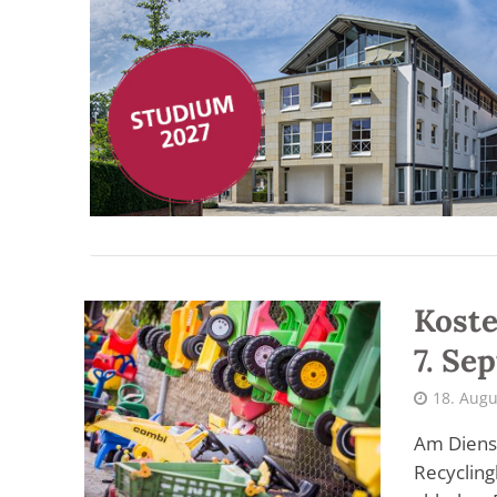
Koste
7. Se
18. Augu
Am Diens
Recycling