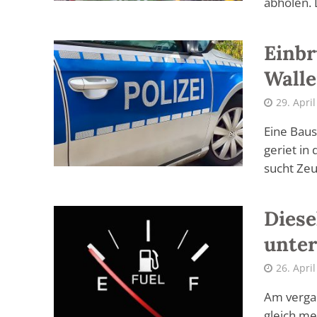
abholen. D
Einbr
Walle
29. Apri
Eine Baus
geriet in
sucht Zeu
Diese
unte
26. Apri
Am verga
gleich me