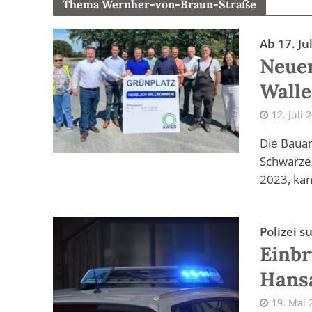
Thema Wernher-von-Braun-Straße
Ab 17. J
Neuer
Walle
12. Juli 
Die Baua
Schwarzer
2023, kan
Polizei 
Einbr
Hans
19. Mai 