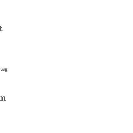
t
tag,
am