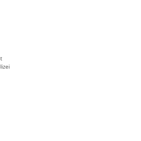
t
lizei