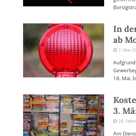
Borsigstr
In de
ab Mo
7. Mai 2
Aufgrund 
Gewerbepa
18. Mai, bi
Koste
3. Mä
29. Febr
Am Dienst