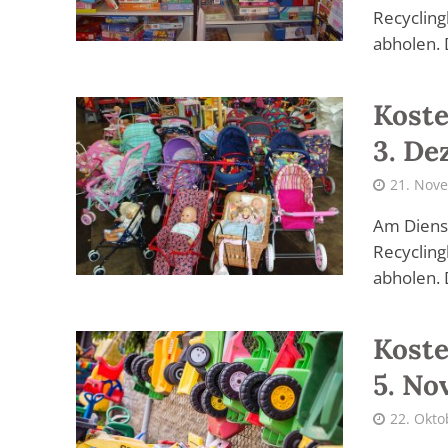
Recycling
abholen. D
Koste
3. De
21. Nov
Am Diens
Recycling
abholen. D
Koste
5. No
22. Okto