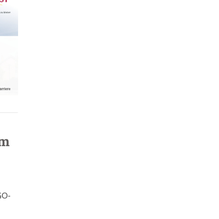
am
GO-