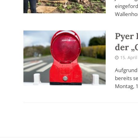
eingeford
Wallenhors
Pyer 
der „
15. Apri
Aufgrund 
bereits s
Montag, 19