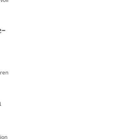
e-
hren
n
ion