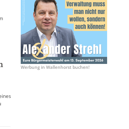
im
n
Werbung in Wallenhorst buchen!
eines
u