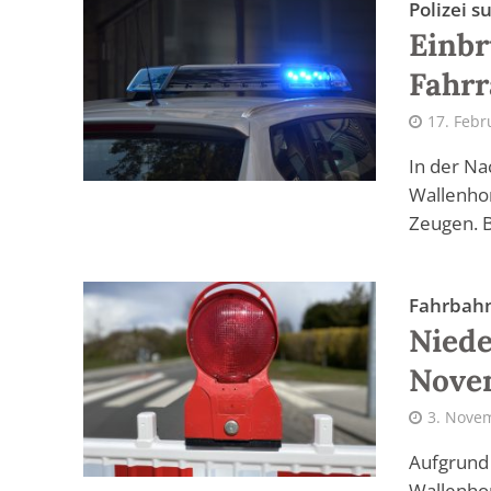
Polizei 
Einbr
Fahrr
17. Febr
In der Na
Wallenhor
Zeugen. Bi
Fahrbah
Niede
Nove
3. Nove
Aufgrund 
Wallenhor