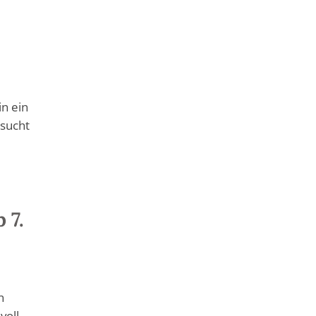
in ein
 sucht
 7.
n
voll