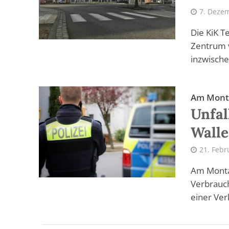
7. Deze
Die KiK T
Zentrum 
inzwische
Am Mont
Unfal
Walle
21. Febr
Am Monta
Verbrauc
einer Verk