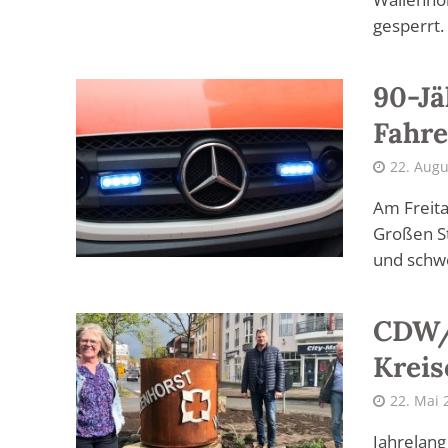
gesperrt.
90-Jä
Fahre
22. Augu
Am Freita
Großen St
und schwer
CDW/W
Kreis
22. Mai 
Jahrelang