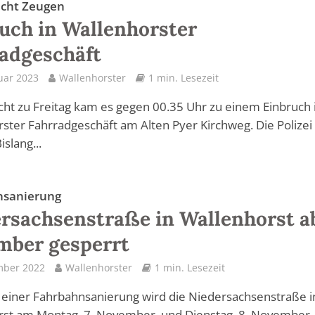
sucht Zeugen
uch in Wallenhorster
adgeschäft
uar 2023
Wallenhorster
1 min. Lesezeit
cht zu Freitag kam es gegen 00.35 Uhr zu einem Einbruch 
ster Fahrradgeschäft am Alten Pyer Kirchweg. Die Polizei
slang...
nsanierung
rsachsenstraße in Wallenhorst ab
mber gesperrt
mber 2022
Wallenhorster
1 min. Lesezeit
einer Fahrbahnsanierung wird die Niedersachsenstraße i
st am Montag, 7. November, und Dienstag, 8. November, 