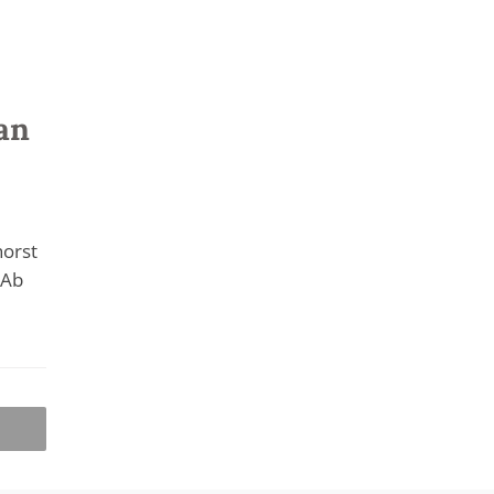
an
horst
 Ab