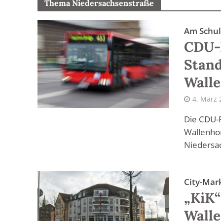
Thema Niedersachsenstraße
Am Schu
CDU-F
Stan
Walle
4. März 
Die CDU-F
Wallenhor
Niedersac
City-Mar
„KiK“
Walle