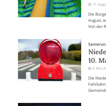
17. Augu
Die Bürge
August, w
Von der R
Sanierun
Niede
10. M
4. Mai 2
Die Niede
Fahrbahns
Gemeindev